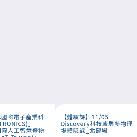
台北國際電子產業科
【體驗課】11/05
TRONICS)」
Discovery科技廠房多物理
國際人工智慧暨物
場體驗課_北部場
oT Taiwan)」