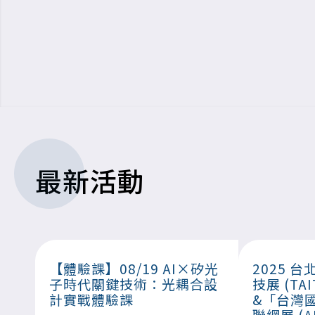
最新活動
【體驗課】08/19 AI×矽光
2025 
子時代關鍵技術：光耦合設
技展 (TAI
計實戰體驗課
&「台灣
聯網展 (AI