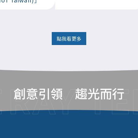
點我看更多
E
RAY TE
創意引領 趨光而行