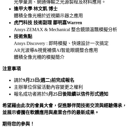
光學量測、網通傳輸之光源製程及材料應用。
逢甲大學 林文凱 博士
體積全像光柵於近視顯示器之應用
虎門科技 技術副理 鄒明嘉Warren
Ansys ZEMAX & Mechanical 整合鏡頭溫飄模擬分析
技術焦點
Ansys Discovery : 即時模擬、快速設計一次搞定
AR光波導&視覺補償AI智能眼鏡整合應用
體積全像光柵的模擬簡介
注意事項
請於
9月23日(週二)前完成報名
主辦單位保留活動內容變更之權利
報名成功者將於9
月25日後陸續以信件形式通知
希望藉由此次的會員大會，促進夥伴間技術交流與經驗傳承，
並展示睿騰在軟體應用與產業合作的最新成果。
期待您的參與！