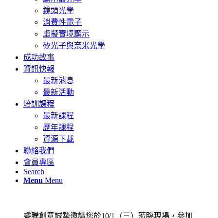
鏡頭光學
消費性電子
虛擬實境顯示
矽光子與奈米光學
成功故事
資訊快報
最新消息
最新活動
培訓課程
最新課程
歷年課程
資源下載
聯絡我們
會員專區
Search
Menu
Menu
睿騰創意誠摯邀請您於10/1（三）蒞臨現場，參加