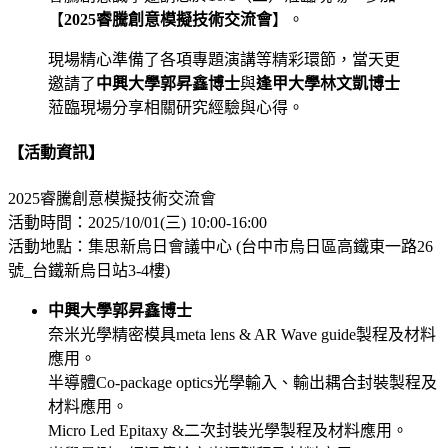
【
2025睿騰創意模擬技術交流會
】。
現場精心準備了各項專題演講等精彩環節，當天更
邀請了
中興大學郭昇鑫博士
與
逢甲大學林文凱博士
蒞臨現場分享相關研究經驗與心得。
【活動資訊】
2025睿騰創意模擬技術交流會
活動時間：2025/10/01(三) 10:00-16:00
活動地點：集思新烏日會議中心 (台中市烏日區高鐵東一路26
號_台鐵新烏日站3-4樓)
中興大學郭昇鑫博士
奈米光學精密模具meta lens & AR Wave guide製程及材料
應用。
半導體Co-package optics光學輸入、輸出耦合封裝製程及
材料應用。
Micro Led Epitaxy &二次封裝光學製程及材料應用。