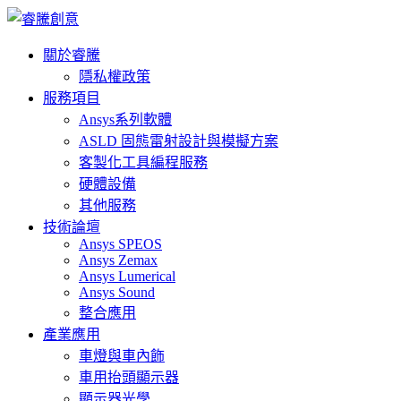
關於睿騰
隱私權政策
服務項目
Ansys系列軟體
ASLD 固態雷射設計與模擬方案
客製化工具編程服務
硬體設備
其他服務
技術論壇
Ansys SPEOS
Ansys Zemax
Ansys Lumerical
Ansys Sound
整合應用
產業應用
車燈與車內飾
車用抬頭顯示器
顯示器光學