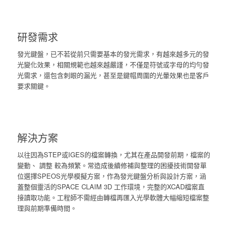
研發需求
發光鍵盤，已不若從前只需要基本的發光需求，有越來越多元的發
光變化效果，相關規範也越來越嚴謹，不僅是符號或字母的均勻發
光需求，還包含刺眼的漏光，甚至是鍵帽周圍的光暈效果也是客戶
要求關鍵。
解決方案
以往因為STEP或IGES的檔案轉換，尤其在產品開發前期，檔案的
變動、 調整 較為頻繁。常造成後續修補與整理的困擾技術開發單
位選擇SPEOS光學模擬方案，作為發光鍵盤分析與設計方案，涵
蓋整個靈活的SPACE CLAIM 3D 工作環境，完整的XCAD檔案直
接讀取功能。工程師不需經由轉檔再匯入光學軟體大幅縮短檔案整
理與前期準備時間。