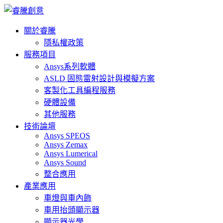
關於睿騰
隱私權政策
服務項目
Ansys系列軟體
ASLD 固態雷射設計與模擬方案
客製化工具編程服務
硬體設備
其他服務
技術論壇
Ansys SPEOS
Ansys Zemax
Ansys Lumerical
Ansys Sound
整合應用
產業應用
車燈與車內飾
車用抬頭顯示器
顯示器光學