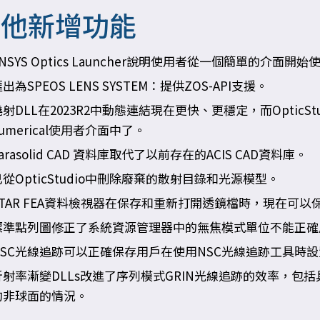
其他新增功能
ANSYS Optics Launcher說明使用者從一個簡單的介面
出為SPEOS LENS SYSTEM：提供ZOS-API支援。
繞射DLL在2023R2中動態連結現在更快、更穩定，而Optic
umerical使用者介面中了。
arasolid CAD 資料庫取代了以前存在的ACIS CAD資料庫。
已從OpticStudio中刪除廢棄的散射目錄和光源模型。
STAR FEA資料檢視器在保存和重新打開透鏡檔時，現在可
標準點列圖修正了系統資源管理器中的無焦模式單位不能正確
NSC光線追跡可以正確保存用戶在使用NSC光線追跡工具時設置
折射率漸變DLLs改進了序列模式GRIN光線追跡的效率，包
的非球面的情況。