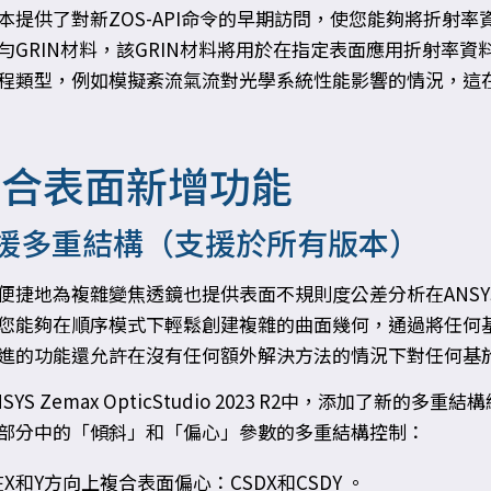
本提供了對新ZOS-API命令的早期訪問，使您能夠將折射率資料集
勻GRIN材料，該GRIN材料將用於在指定表面應用折射率資料集。
程類型，例如模擬紊流氣流對光學系統性能影響的情況，這
複合表面新增功能
援多重結構（支援於所有版本）
便捷地為複雜變焦透鏡也提供表面不規則度公差分析在ANSYS Zema
您能夠在順序模式下輕鬆創建複雜的曲面幾何，通過將任何
進的功能還允許在沒有任何額外解決方法的情況下對任何基
NSYS Zemax OpticStudio 2023 R2中，添加了
部分中的「傾斜」和「偏心」參數的多重結構控制：
在X和Y方向上複合表面偏心：CSDX和CSDY 。