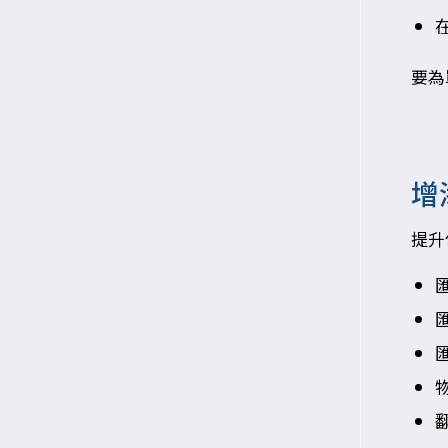
要為
增
提升
匯
匯
匯
物
翻