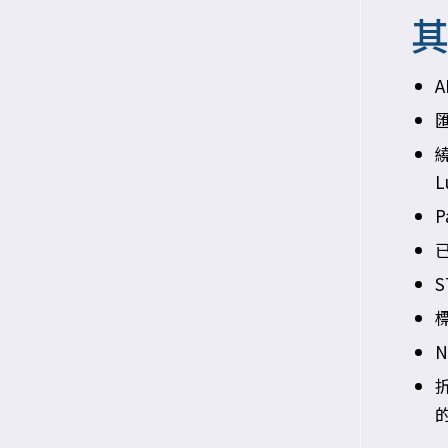
匯
L
P