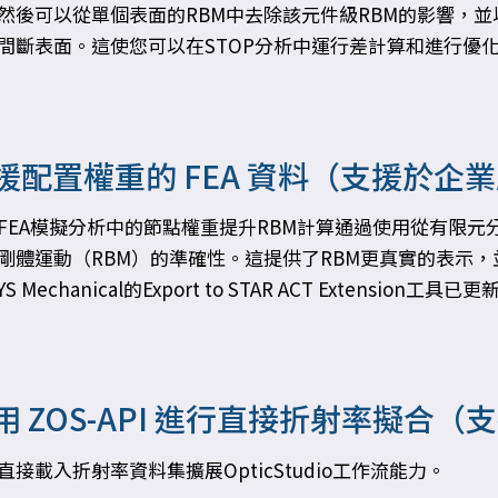
然後可以從單個表面的RBM中去除該元件級RBM的影響，
間斷表面。這使您可以在STOP分析中運行差計算和進行優
援配置權重的 FEA 資料（支援於企
FEA模擬分析中的節點權重提升RBM計算通過使用從有限
剛體運動（RBM）的準確性。這提供了RBM更真實的表示，
YS Mechanical的Export to STAR ACT Exte
用 ZOS-API 進行直接折射率擬合
直接載入折射率資料集擴展OpticStudio工作流能力。