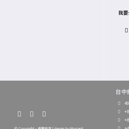
我要
台中
4
+8
+8
a
© Copyright – 睿騰創意 | design by
Morcept