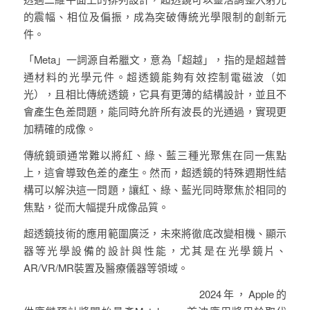
的震幅、相位及偏振，成為突破傳統光學限制的創新元
件。
「Meta」一詞源自希臘文，意為「超越」，指的是超越普
通材料的光學元件。超透鏡能夠有效控制電磁波（如
光），且相比傳統透鏡，它具有更薄的結構設計，並且不
會產生色差問題，能同時允許所有波長的光通過，實現更
加精確的成像。
傳統鏡頭通常難以將紅、綠、藍三種光聚焦在同一焦點
上，這會導致色差的產生。然而，超透鏡的特殊週期性結
構可以解決這一問題，讓紅、綠、藍光同時聚焦於相同的
焦點，從而大幅提升成像品質。
超透鏡技術的應用範圍廣泛，未來將徹底改變相機、顯示
器等光學設備的設計與性能，尤其是在光學鏡片、
AR/VR/MR裝置及醫療儀器等領域。
2024年，Apple的