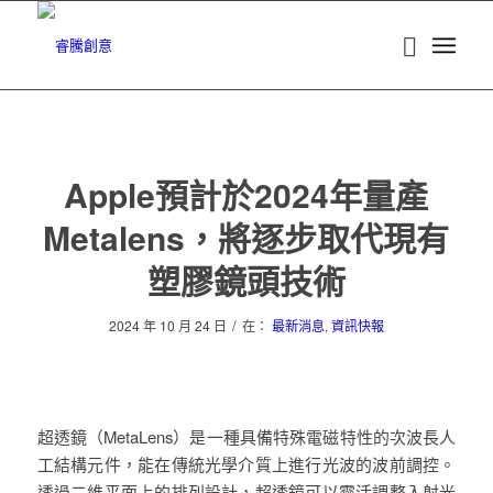
Apple預計於2024年量產
Metalens，將逐步取代現有
塑膠鏡頭技術
/
2024 年 10 月 24 日
在：
最新消息
,
資訊快報
超透鏡（MetaLens）是一種具備特殊電磁特性的次波長人
工結構元件，能在傳統光學介質上進行光波的波前調控。
透過二維平面上的排列設計，超透鏡可以靈活調整入射光