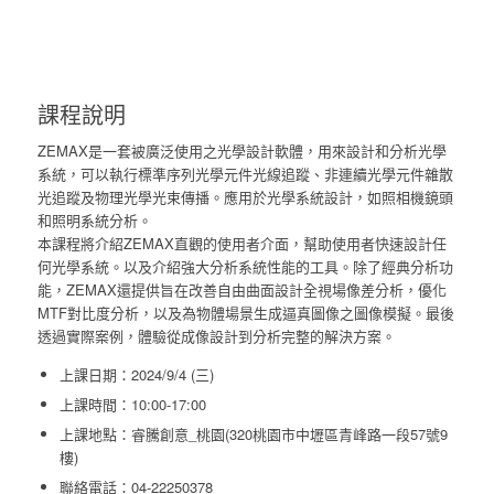
課程說明
ZEMAX是一套被廣泛使用之光學設計軟體，用來設計和分析光學
系統，可以執行標準序列光學元件光線追蹤、非連續光學元件雜散
光追蹤及物理光學光束傳播。應用於光學系統設計，如照相機鏡頭
和照明系統分析。
本課程將介紹ZEMAX直觀的使用者介面，幫助使用者快速設計任
何光學系統。以及介紹強大分析系統性能的工具。除了經典分析功
能，ZEMAX還提供旨在改善自由曲面設計全視場像差分析，優化
MTF對比度分析，以及為物體場景生成逼真圖像之圖像模擬。最後
透過實際案例，體驗從成像設計到分析完整的解決方案。
上課日期：2024/9/4 (三)
上課時間：10:00-17:00
上課地點：睿騰創意_桃園(320桃園市中壢區青峰路一段57號9
樓)
聯絡電話：04-22250378