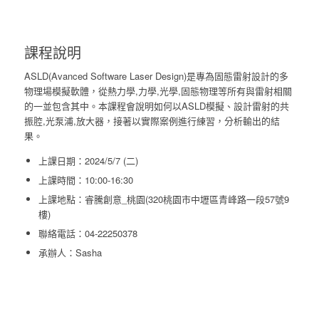
課程說明
ASLD(Avanced Software Laser Design)是專為固態雷射設計的多
物理場模擬軟體，從熱力學,力學,光學,固態物理等所有與雷射相關
的一並包含其中。本課程會說明如何以ASLD模擬、設計雷射的共
振腔,光泵浦,放大器，接著以實際案例進行練習，分析輸出的結
果。
上課日期：2024/5/7 (二)
上課時間：10:00-16:30
上課地點：睿騰創意_桃園(320桃園市中壢區青峰路一段57號9
樓)
聯絡電話：04-22250378
承辦人：Sasha