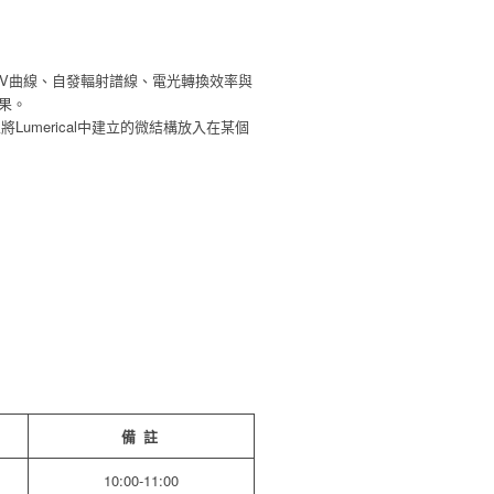
D分析LIV曲線、自發輻射譜線、電光轉換效率與
結果。
並將Lumerical中建立的微結構放入在某個
備 註
10:00-11:00