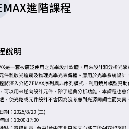
EMAX進階課程
程說明
MAX是一套被廣泛使用之光學設計軟體，用來設計和分析光
元件雜散光追蹤及物理光學光束傳播。應用於光學系統設計
程將深入介紹ZEMAX序列與非序列模式，利用鏡片模型幫
，可以用來逆向設計元件，除了經典分析功能，本課程也會介
遞，使光路或元件設計不會因為沒考慮到光源同調性而失真
期：2025/8/20 (三)
間：10:00-17:00
地點：睿騰創意_台中(台中市北屯區文心路三段447號33樓)