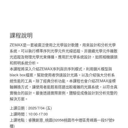
課程說明
ZEMAX是一套被廣泛使用之光學設計軟體，用來設計和分析光學
系統，可以執行標準序列光學元件光線追蹤、非連續光學元件雜散
光追蹤及物理光學光束傳播。應用於光學系統設計，如照相機鏡頭
和照明系統分析。
本課程將深入介紹ZEMAX序列與非序列模式，利用鏡片模型與
black box檔案，幫助使用者快速設計光路。以及介紹強大分析系
統性能的工具。除了經典分析功能，本課程也會介紹ZEMAX座標
軸轉換方式，讓使用者能輕易搭建出較複雜的光路系統，以符合真
實機台的設計。最後透過實際案例，體驗從成像設計到分析完整的
解決方案。
上課日期：2025/7/04 (五)
上課時間：10:00-17:00
上課地點：睿騰創意_桃園(32056桃園市中壢區青峰路一段57號9
樓)