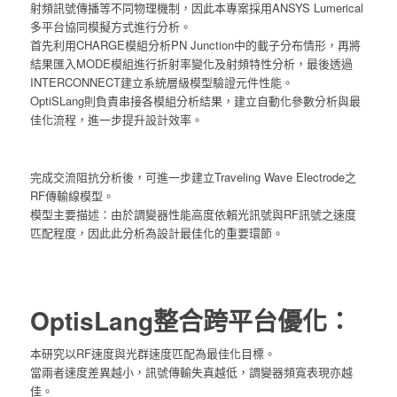
射頻訊號傳播等不同物理機制，因此本專案採用ANSYS Lumerical
多平台協同模擬方式進行分析。
首先利用CHARGE模組分析PN Junction中的載子分布情形，再將
結果匯入MODE模組進行折射率變化及射頻特性分析，最後透過
INTERCONNECT建立系統層級模型驗證元件性能。
OptiSLang則負責串接各模組分析結果，建立自動化參數分析與最
佳化流程，進一步提升設計效率。
完成交流阻抗分析後，可進一步建立Traveling Wave Electrode之
RF傳輸線模型。
模型主要描述：由於調變器性能高度依賴光訊號與RF訊號之速度
匹配程度，因此此分析為設計最佳化的重要環節。
OptisLang整合跨平台優化：
本研究以RF速度與光群速度匹配為最佳化目標。
當兩者速度差異越小，訊號傳輸失真越低，調變器頻寬表現亦越
佳。